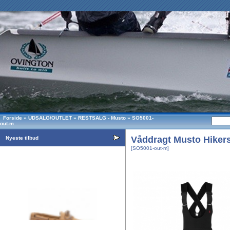
Forside
»
UDSALG/OUTLET
»
RESTSALG - Musto
»
SO5001-
out-m
Våddragt Musto Hiker
Nyeste tilbud
[SO5001-out-m]