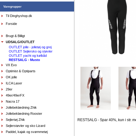
Varegrupper
Til Dinghyshop.dk
Sejlersko Sebago Docksides Flesh Out
beige/camel
DKK
1.199,00
Forside
975,00
DKK
Brugt & Billigt
UDSALG/OUTLET
OUTLET jolle - jolletøj og grej
OUTLET Sejlersko og støvler
Sejlersko Orca Bay Creek, farve saddle
OUTLET yacht og kølbåd
DKK
1.298,00
RESTSALG - Musto
649,00
DKK
VX Evo
Optimist & Optiparts
OK jolle
ILCA Laser
29er
49er/49erFX
Nacra 17
Handsker Musto - Winter Performance, lange fingre
Jollebeklædning Zhik
DKK
449,00
336,75
Jollebeklædning Rooster
DKK
Sejlertøj Zhik
RESTSALG - Spar 40%, kun i str. 
Sejlerstøvler og sko Lizard
Paddel, kajak og svømmetøj