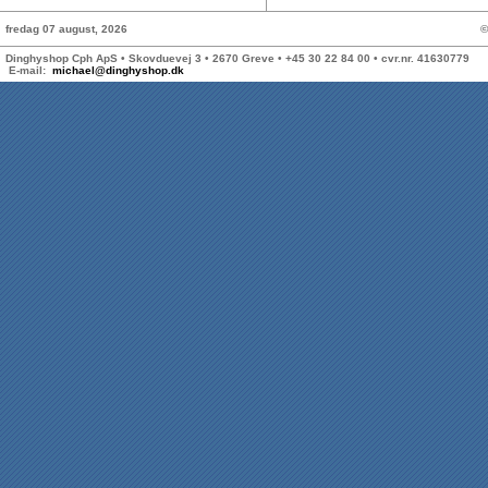
fredag 07 august, 2026
©
Dinghyshop Cph ApS • Skovduevej 3 • 2670 Greve • +45 30 22 84 00 • cvr.nr. 41630779
E-mail:
michael@dinghyshop.dk