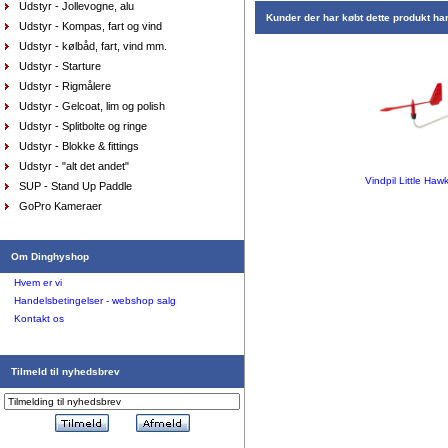
Udstyr - Jollevogne, alu
Kunder der har købt dette produkt ha
Udstyr - Kompas, fart og vind
Udstyr - kølbåd, fart, vind mm.
Udstyr - Starture
AquaFleece Classic RESTSALG - womens, str.
8/xs farve lilla
Udstyr - Rigmålere
DKK
575,00
Udstyr - Gelcoat, lim og polish
412,80
DKK
Udstyr - Splitbolte og ringe
Udstyr - Blokke & fittings
Udstyr - "alt det andet"
Vindpil Little Ha
SUP - Stand Up Paddle
GoPro Kameraer
Om Dinghyshop
AquaFleece Classic RESTSALG - womens, str.
8/xs farve lilla
DKK
575,00
Hvem er vi
412,80
DKK
Handelsbetingelser - webshop salg
Kontakt os
Tilmeld til nyhedsbrev