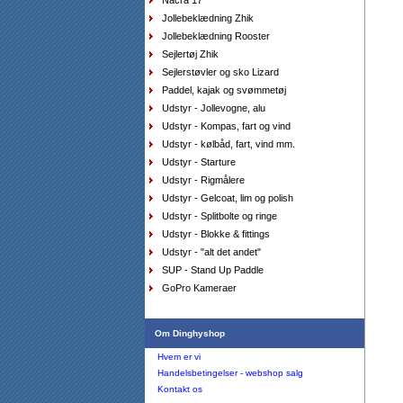
Nacra 17
Jollebeklædning Zhik
Jollebeklædning Rooster
Sejlertøj Zhik
Sejlerstøvler og sko Lizard
Paddel, kajak og svømmetøj
Udstyr - Jollevogne, alu
Udstyr - Kompas, fart og vind
Udstyr - kølbåd, fart, vind mm.
Top Musto, teknisk Rash vest, sort str. large
Udstyr - Starture
DKK
698,00
Udstyr - Rigmålere
418,80
DKK
Udstyr - Gelcoat, lim og polish
Udstyr - Splitbolte og ringe
Udstyr - Blokke & fittings
Udstyr - "alt det andet"
SUP - Stand Up Paddle
GoPro Kameraer
Shorts Musto Evolution Performance, dame sort,
16/44
Om Dinghyshop
DKK
795,00
477,00
DKK
Hvem er vi
Handelsbetingelser - webshop salg
Kontakt os