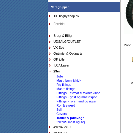
Varegrupper
Til Dinghyshop.dk
Forside
Våddragt Musto Hikers m. pads, medium
DKK
1.899,00
1.139,40
Brugt & Billigt
DKK
UDSALG/OUTLET
3
DKK
VX Evo
Optimist & Optiparts
OK jolle
Sejlersko Orca Bay Buffalo, farve mørkebrun
ILCA Laser
DKK
1.398,00
699,00
DKK
29er
Jolle
Mast, bom & kick
V
Rig fittings
Maste fittings
Fittings - stævn til fokkeskinne
Fittings - gast og mastespor
Fittings - rorsmand og agter
Ror & sværd
Sejl
Covers
Trailer & jollevogn
29erXS mast og sejl
Visir Musto Evolution, hvid
49er/49erFX
DKK
150,00
112,50
DKK