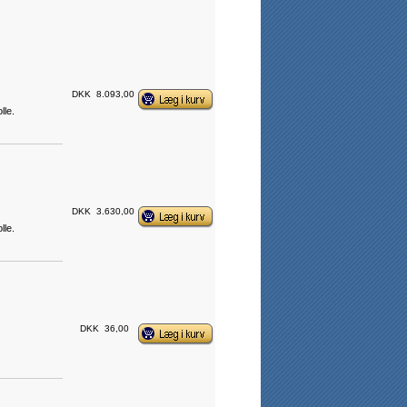
DKK
8.093,00
lle.
DKK
3.630,00
lle.
DKK
36,00