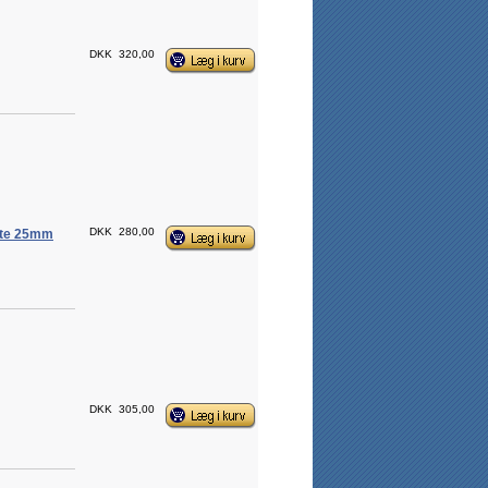
DKK
320,00
DKK
280,00
Lite 25mm
DKK
305,00