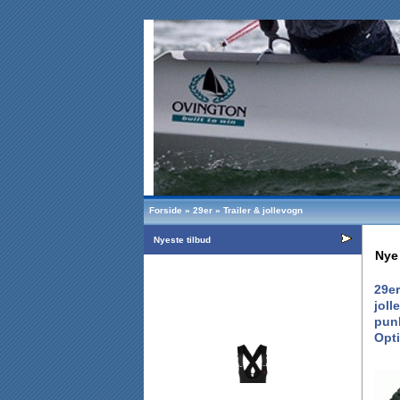
Forside
»
29er
»
Trailer & jollevogn
Nyeste tilbud
Nye 
29er
joll
punk
Opti