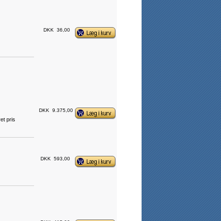
DKK
36,00
DKK
9.375,00
et pris
DKK
593,00