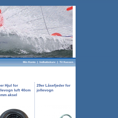
Min Konto
|
Indkøbskurv
|
Til Kassen
er Hjul for
29er Låsefjeder for
llevogn luft 40cm
jollevogn
5mm aksel