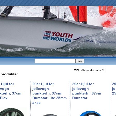
Vis:
produkter
 Hjul for
29er Hjul for
29er Hjul for
29
evogn
jollevogn
jollevogn
jo
terfri, 37cm
punkterfri, 37cm
punkterfri, 37cm
2
Flex
Durastar Lite 25mm
Durastar
akse