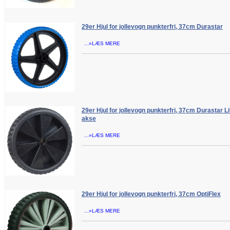
29er Hjul for jollevogn punkterfri, 37cm Durastar
...»LÆS MERE
29er Hjul for jollevogn punkterfri, 37cm Durastar 
akse
...»LÆS MERE
29er Hjul for jollevogn punkterfri, 37cm OptiFlex
...»LÆS MERE