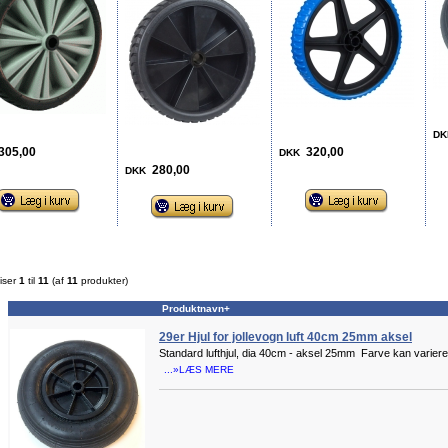
DK
05,00
320,00
DKK
280,00
DKK
iser
1
til
11
(af
11
produkter)
Produktnavn+
29er Hjul for jollevogn luft 40cm 25mm aksel
Standard lufthjul, dia 40cm - aksel 25mm Farve kan variere 
...»LÆS MERE