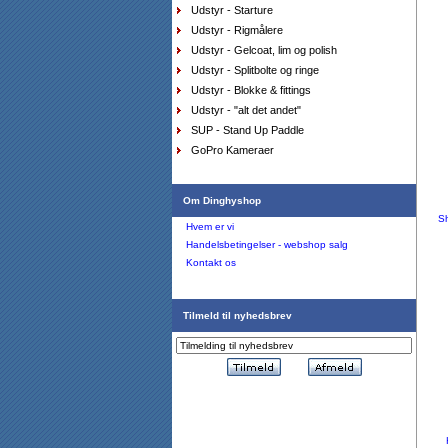
Udstyr - Starture
Tørdragt Zhik - sort
Udstyr - Rigmålere
DKK
4.450,00
2.225,00
DKK
Udstyr - Gelcoat, lim og polish
Udstyr - Splitbolte og ringe
Udstyr - Blokke & fittings
Udstyr - "alt det andet"
SUP - Stand Up Paddle
GoPro Kameraer
Om Dinghyshop
Sh
Hvem er vi
Våddragt Musto Hikers m. pads, medium
DKK
1.899,00
Handelsbetingelser - webshop salg
1.139,40
DKK
Kontakt os
Tilmeld til nyhedsbrev
Top Musto SoftShell Aqua Top Junior medium sort
DKK
749,00