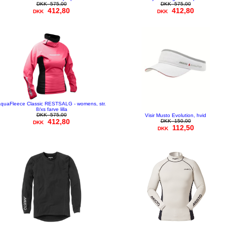
DKK
575,00
DKK
575,00
412,80
412,80
DKK
DKK
quaFleece Classic RESTSALG - womens, str.
8/xs farve lilla
DKK
575,00
Visir Musto Evolution, hvid
412,80
DKK
150,00
DKK
112,50
DKK