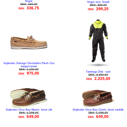
fingre
fingre sort, Small
DKK
449,00
DKK
399,00
336,75
299,25
DKK
DKK
Sejlersko Sebago Docksides Flesh Out
beige/camel
DKK
1.199,00
Tørdragt Zhik - sort
975,00
DKK
DKK
4.450,00
2.225,00
DKK
Sejlersko Orca Bay Maine, farve elk
Sejlersko Orca Bay Creek, farve saddle
DKK
1.298,00
DKK
1.298,00
649,00
649,00
DKK
DKK