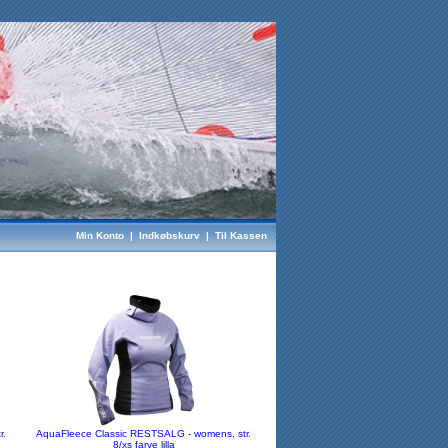
Min Konto
|
Indkøbskurv
|
Til Kassen
r.
AquaFleece Classic RESTSALG - womens, str.
8/xs farve lilla