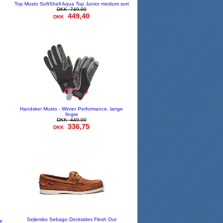
Top Musto SoftShell Aqua Top Junior medium sort
DKK
749,00
449,40
DKK
Handsker Musto - Winter Performance, lange
fingre
DKK
449,00
336,75
DKK
Sejlersko Sebago Docksides Flesh Out
te