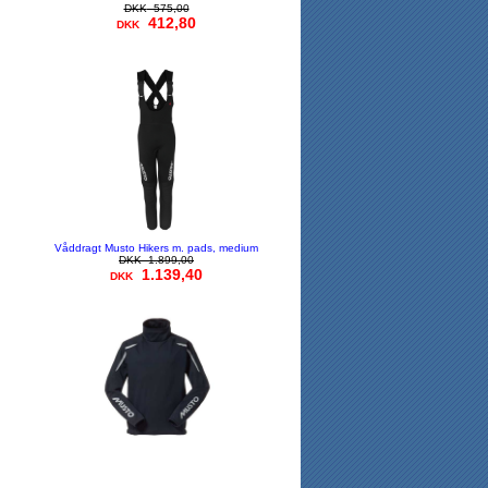
DKK
575,00
412,80
DKK
Våddragt Musto Hikers m. pads, medium
DKK
1.899,00
1.139,40
DKK