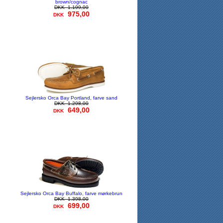
brown/cognac
DKK
1.199,00
975,00
DKK
Sejlersko Orca Bay Portland, farve sand
DKK
1.298,00
649,00
DKK
Sejlersko Orca Bay Buffalo, farve mørkebrun
DKK
1.398,00
699,00
DKK