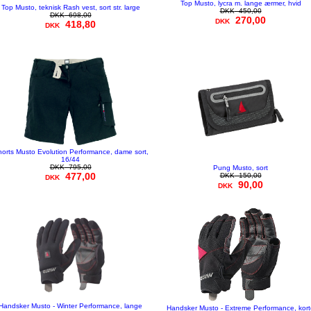
Top Musto, lycra m. lange ærmer, hvid
Top Musto, teknisk Rash vest, sort str. large
DKK
450,00
DKK
698,00
270,00
DKK
418,80
DKK
orts Musto Evolution Performance, dame sort,
16/44
DKK
795,00
Pung Musto, sort
477,00
DKK
150,00
DKK
90,00
DKK
Handsker Musto - Winter Performance, lange
Handsker Musto - Extreme Performance, kor