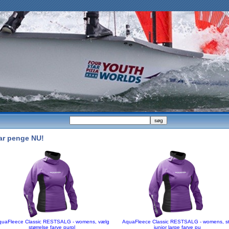
ar penge NU!
quaFleece Classic RESTSALG - womens, vælg
AquaFleece Classic RESTSALG - womens, st
størrelse farve purpl
junior large farve pu