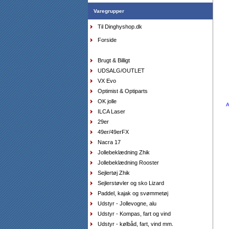
Varegrupper
Til Dinghyshop.dk
Handsker Musto - Extreme Performance, korte
fingre sort, Small
DKK
399,00
Forside
299,25
DKK
Brugt & Billigt
UDSALG/OUTLET
VX Evo
Optimist & Optiparts
OK jolle
A
ILCA Laser
29er
Sejlersko Sebago Docksides Flesh Out
beige/camel
49er/49erFX
DKK
1.199,00
975,00
DKK
Nacra 17
Jollebeklædning Zhik
Jollebeklædning Rooster
Sejlertøj Zhik
Sejlerstøvler og sko Lizard
Paddel, kajak og svømmetøj
Udstyr - Jollevogne, alu
Udstyr - Kompas, fart og vind
Udstyr - kølbåd, fart, vind mm.