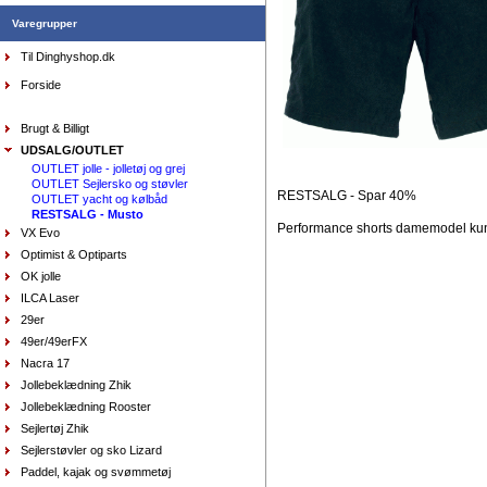
Varegrupper
Til Dinghyshop.dk
Sejlersko Sebago Docksides Flesh Out
beige/camel
DKK
1.199,00
Forside
975,00
DKK
Brugt & Billigt
UDSALG/OUTLET
OUTLET jolle - jolletøj og grej
OUTLET Sejlersko og støvler
RESTSALG - Spar 40%
OUTLET yacht og kølbåd
RESTSALG - Musto
Performance shorts damemodel kun i
VX Evo
Optimist & Optiparts
OK jolle
Pung Musto, sort
ILCA Laser
DKK
150,00
29er
90,00
DKK
49er/49erFX
Nacra 17
Jollebeklædning Zhik
Jollebeklædning Rooster
Sejlertøj Zhik
Sejlerstøvler og sko Lizard
Paddel, kajak og svømmetøj
AquaFleece Classic RESTSALG - womens, vælg