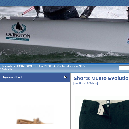
Forside
»
UDSALG/OUTLET
»
RESTSALG - Musto
»
seo930-
16/44-bk
Shorts Musto Evolutio
Nyeste tilbud
[seo930-16/44-bk]