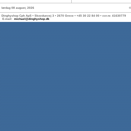
lørdag 08 august, 2026
©
Dinghyshop Cph ApS • Skovduevej 3 • 2670 Greve • +45 30 22 84 00 • cvr.nr. 41630779
E-mail:
michael@dinghyshop.dk