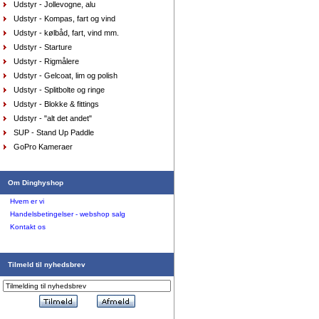
Udstyr - Jollevogne, alu
størrelse farve purpl
DKK
575,00
Udstyr - Kompas, fart og vind
412,80
DKK
Udstyr - kølbåd, fart, vind mm.
Udstyr - Starture
Udstyr - Rigmålere
Udstyr - Gelcoat, lim og polish
Udstyr - Splitbolte og ringe
Udstyr - Blokke & fittings
Udstyr - "alt det andet"
SUP - Stand Up Paddle
GoPro Kameraer
Top Musto, teknisk Rash vest, sort str. large
DKK
698,00
418,80
DKK
Om Dinghyshop
Hvem er vi
Handelsbetingelser - webshop salg
Kontakt os
Tilmeld til nyhedsbrev
Sejlersko Henri Lloyd Octogrip
DKK
999,00
699,30
DKK