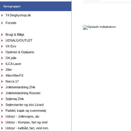
DKK
1.298,00
649,00
DKK
Varegrupper
Til Dinghyshop.dk
Forside
Brugt & Billigt
UDSALG/OUTLET
VX Evo
Optimist & Optiparts
OK jolle
Top Musto, teknisk Rash vest, sort str. large
DKK
698,00
ILCA Laser
418,80
DKK
29er
49er/49erFX
Nacra 17
Jollebeklædning Zhik
Jollebeklædning Rooster
Sejlertøj Zhik
Sejlerstøvler og sko Lizard
Handsker Musto - Winter Performance, lange fingre
Paddel, kajak og svømmetøj
DKK
449,00
336,75
Udstyr - Jollevogne, alu
DKK
Udstyr - Kompas, fart og vind
Udstyr - kølbåd, fart, vind mm.