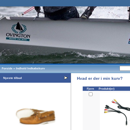
Forside
»
Indhold Indkøbskurv
Hvad er der i min kurv?
Nyeste tilbud
Fjern
Produkt(er)
Sejlersko Orca Bay Portland, farve sand