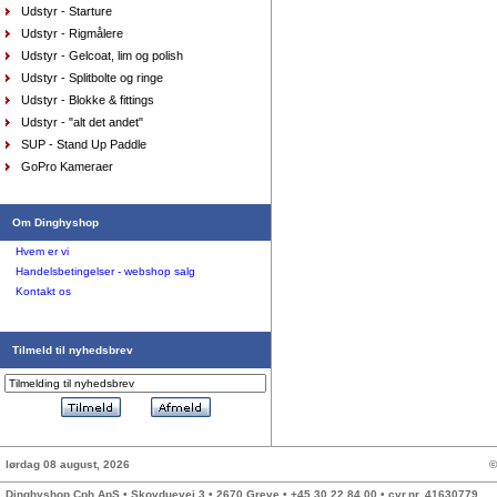
Udstyr - Starture
Udstyr - Rigmålere
Udstyr - Gelcoat, lim og polish
Udstyr - Splitbolte og ringe
Udstyr - Blokke & fittings
Udstyr - "alt det andet"
SUP - Stand Up Paddle
Pung Musto, sort
DKK
150,00
GoPro Kameraer
90,00
DKK
Om Dinghyshop
Hvem er vi
Handelsbetingelser - webshop salg
Kontakt os
Sejlersko Sebago Docksides Flesh Out
Tilmeld til nyhedsbrev
brown/cognac
DKK
1.199,00
975,00
DKK
lørdag 08 august, 2026
©
Dinghyshop Cph ApS • Skovduevej 3 • 2670 Greve • +45 30 22 84 00 • cvr.nr. 41630779