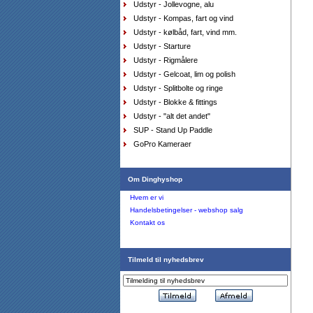
336,75
DKK
Udstyr - Jollevogne, alu
Udstyr - Kompas, fart og vind
Udstyr - kølbåd, fart, vind mm.
Udstyr - Starture
Udstyr - Rigmålere
Udstyr - Gelcoat, lim og polish
Udstyr - Splitbolte og ringe
Udstyr - Blokke & fittings
Sejlersko Sebago Docksides Flesh Out
brown/cognac
Udstyr - "alt det andet"
DKK
1.199,00
975,00
SUP - Stand Up Paddle
DKK
GoPro Kameraer
Om Dinghyshop
Hvem er vi
Handelsbetingelser - webshop salg
Kontakt os
Top Musto SoftShell Aqua Top Junior medium sort
Tilmeld til nyhedsbrev
DKK
749,00
449,40
DKK