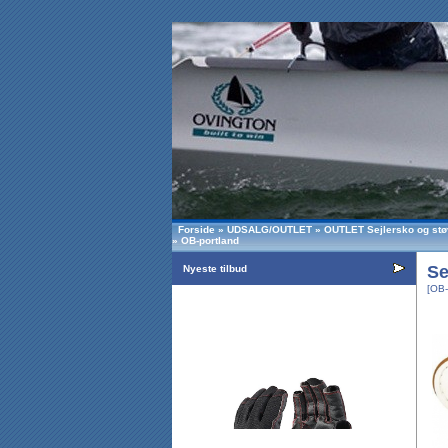
Forside
»
UDSALG/OUTLET
»
OUTLET Sejlersko og stø
»
OB-portland
Se
Nyeste tilbud
[OB-