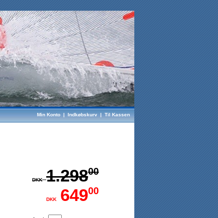
Min Konto
|
Indkøbskurv
|
Til Kassen
1.298
00
DKK
649
00
DKK