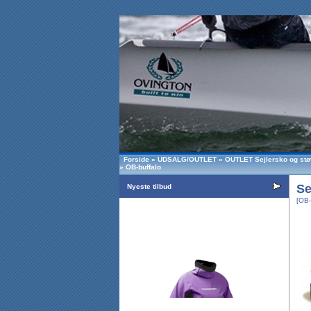
Forside
»
UDSALG/OUTLET
»
OUTLET Sejlersko og stø
»
OB-buffalo
Se
Nyeste tilbud
[OB-