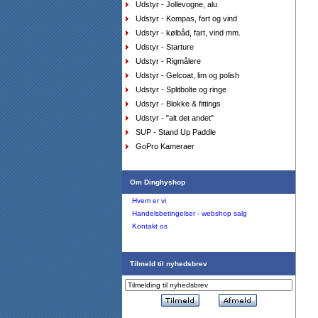
Udstyr - Jollevogne, alu
Sejlersko Sebago Docksides Flesh Out
Udstyr - Kompas, fart og vind
brown/cognac
DKK
1.199,00
Udstyr - kølbåd, fart, vind mm.
975,00
DKK
Udstyr - Starture
Udstyr - Rigmålere
Udstyr - Gelcoat, lim og polish
Udstyr - Splitbolte og ringe
Sejlersko Orca Bay Augusta, farve mørkebrun
Udstyr - Blokke & fittings
DKK
1.398,00
699,00
DKK
Udstyr - "alt det andet"
SUP - Stand Up Paddle
GoPro Kameraer
Om Dinghyshop
Hvem er vi
Handelsbetingelser - webshop salg
AquaFleece Classic RESTSALG - womens, str.
Kontakt os
8/xs farve lilla
DKK
575,00
412,80
DKK
Tilmeld til nyhedsbrev