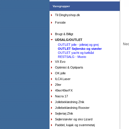
Varegrupper
Til Dinghyshop.dk
AquaFleece Classic RESTSALG - womens, vælg
størrelse farve purpl
Forside
DKK
575,00
412,80
DKK
Brugt & Billigt
UDSALG/OUTLET
Neds
OUTLET jolle - jolletøj og grej
OUTLET Sejlersko og støvler
OUTLET yacht og kølbåd
RESTSALG - Musto
VX Evo
Optimist & Optiparts
OK jolle
ILCA Laser
29er
Tørdragt Zhik - sort
DKK
4.450,00
49er/49erFX
2.225,00
DKK
Nacra 17
Jollebeklædning Zhik
Jollebeklædning Rooster
Sejlertøj Zhik
Sejlerstøvler og sko Lizard
Paddel, kajak og svømmetøj