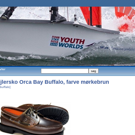
vler
jlersko Orca Bay Buffalo, farve mørkebrun
buffalo]