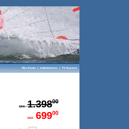
Min Konto
|
Indkøbskurv
|
Til Kassen
1.398
00
DKK
699
00
DKK