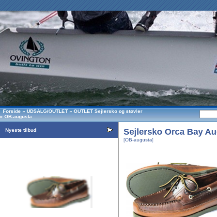
Forside
»
UDSALG/OUTLET
»
OUTLET Sejlersko og støvler
»
OB-augusta
Sejlersko Orca Bay Au
Nyeste tilbud
[OB-augusta]
Sejlersko Orca Bay Augusta, farve mørkebrun
DKK
1.398,00