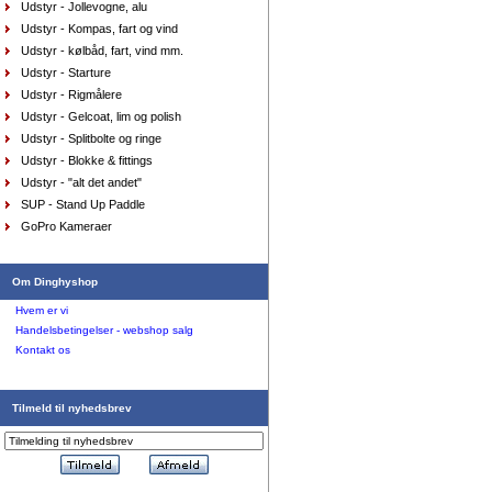
Udstyr - Jollevogne, alu
Udstyr - Kompas, fart og vind
Visir Musto Evolution, hvid
Udstyr - kølbåd, fart, vind mm.
DKK
150,00
112,50
DKK
Udstyr - Starture
Udstyr - Rigmålere
Udstyr - Gelcoat, lim og polish
Udstyr - Splitbolte og ringe
Udstyr - Blokke & fittings
Udstyr - "alt det andet"
SUP - Stand Up Paddle
GoPro Kameraer
AquaFleece Classic RESTSALG - womens, str.
junior large farve pu
DKK
575,00
412,80
DKK
Om Dinghyshop
Hvem er vi
Handelsbetingelser - webshop salg
Kontakt os
Tilmeld til nyhedsbrev