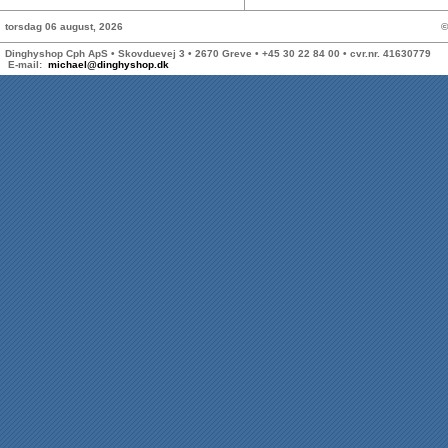
torsdag 06 august, 2026
©
Dinghyshop Cph ApS • Skovduevej 3 • 2670 Greve • +45 30 22 84 00 • cvr.nr. 41630779
E-mail:
michael@dinghyshop.dk