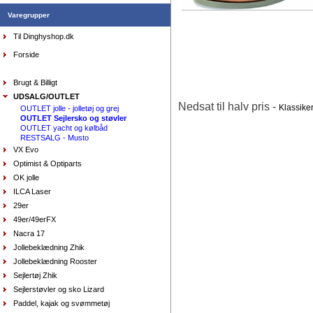
699,00
DKK
Varegrupper
Til Dinghyshop.dk
Forside
Brugt & Billigt
UDSALG/OUTLET
Nedsat til halv pris -
Klassike
OUTLET jolle - jolletøj og grej
AquaFleece Classic RESTSALG - womens, vælg
OUTLET Sejlersko og støvler
størrelse farve purpl
DKK
575,00
OUTLET yacht og kølbåd
412,80
RESTSALG - Musto
DKK
VX Evo
Optimist & Optiparts
OK jolle
ILCA Laser
Sejlersko Orca Bay Maine, farve elk
DKK
1.298,00
29er
649,00
DKK
49er/49erFX
Nacra 17
Jollebeklædning Zhik
Jollebeklædning Rooster
Sejlertøj Zhik
Sejlerstøvler og sko Lizard
Paddel, kajak og svømmetøj