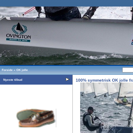
Forside
»
OK jolle
100% symmetrisk OK jolle f
Nyeste tilbud
Sejlersko Orca Bay Augusta, farve mørkebrun