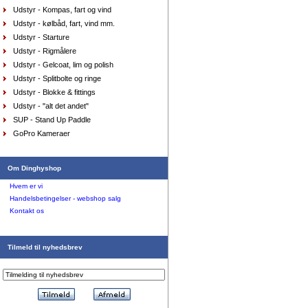
Udstyr - Kompas, fart og vind
Sejlersko Sebago Docksides Flesh Out
beige/camel
Udstyr - kølbåd, fart, vind mm.
DKK
1.199,00
975,00
DKK
Udstyr - Starture
Udstyr - Rigmålere
Udstyr - Gelcoat, lim og polish
Udstyr - Splitbolte og ringe
Udstyr - Blokke & fittings
Udstyr - "alt det andet"
SUP - Stand Up Paddle
GoPro Kameraer
Visir Musto Evolution, hvid
Om Dinghyshop
DKK
150,00
112,50
DKK
Hvem er vi
Handelsbetingelser - webshop salg
Kontakt os
Tilmeld til nyhedsbrev