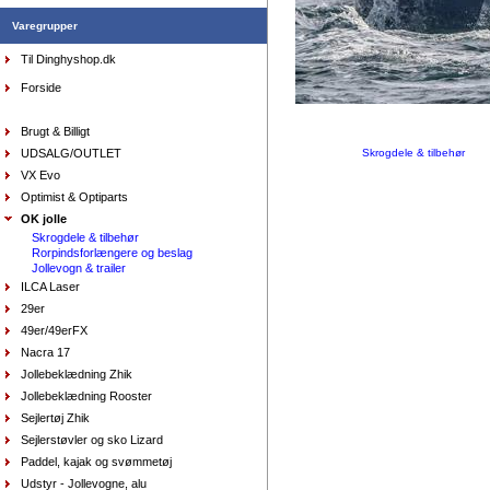
DKK
1.398,00
699,00
DKK
Varegrupper
Til Dinghyshop.dk
Forside
Sejlersko Orca Bay Creek, farve saddle
DKK
1.298,00
Brugt & Billigt
649,00
DKK
UDSALG/OUTLET
Skrogdele & tilbehør
VX Evo
Optimist & Optiparts
OK jolle
Skrogdele & tilbehør
Rorpindsforlængere og beslag
Jollevogn & trailer
ILCA Laser
AquaFleece Classic RESTSALG - womens, vælg
29er
størrelse farve purpl
DKK
575,00
49er/49erFX
412,80
DKK
Nacra 17
Jollebeklædning Zhik
Jollebeklædning Rooster
Sejlertøj Zhik
Sejlerstøvler og sko Lizard
Paddel, kajak og svømmetøj
Udstyr - Jollevogne, alu