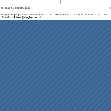
torsdag 06 august, 2026
©
Dinghyshop Cph ApS • Skovduevej 3 • 2670 Greve • +45 30 22 84 00 • cvr.nr. 41630779
E-mail:
michael@dinghyshop.dk