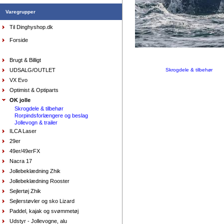
Varegrupper
Til Dinghyshop.dk
Handsker Musto - Winter Performance, lange fingre
DKK
449,00
Forside
336,75
DKK
Brugt & Billigt
UDSALG/OUTLET
Skrogdele & tilbehør
VX Evo
Optimist & Optiparts
OK jolle
Skrogdele & tilbehør
Rorpindsforlængere og beslag
Jollevogn & trailer
ILCA Laser
Pung Musto, sort
DKK
150,00
29er
90,00
DKK
49er/49erFX
Nacra 17
Jollebeklædning Zhik
Jollebeklædning Rooster
Sejlertøj Zhik
Sejlerstøvler og sko Lizard
Paddel, kajak og svømmetøj
Udstyr - Jollevogne, alu
AquaFleece Classic RESTSALG - womens, str.