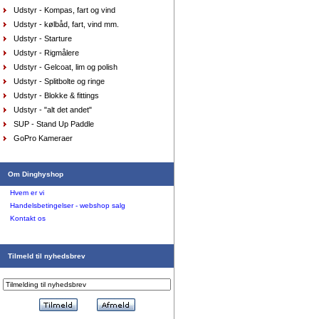
8/xs farve lilla
Udstyr - Kompas, fart og vind
DKK
575,00
412,80
DKK
Udstyr - kølbåd, fart, vind mm.
Udstyr - Starture
Udstyr - Rigmålere
Udstyr - Gelcoat, lim og polish
Udstyr - Splitbolte og ringe
Udstyr - Blokke & fittings
Udstyr - "alt det andet"
SUP - Stand Up Paddle
GoPro Kameraer
Tørdragt Zhik - sort
DKK
4.450,00
Om Dinghyshop
2.225,00
DKK
Hvem er vi
Handelsbetingelser - webshop salg
Kontakt os
Tilmeld til nyhedsbrev
Våddragt Musto Hikers m. pads, medium