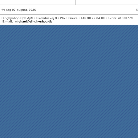
DKK
1.899,00
1.139,40
DKK
fredag 07 august, 2026
©
Dinghyshop Cph ApS • Skovduevej 3 • 2670 Greve • +45 30 22 84 00 • cvr.nr. 41630779
E-mail:
michael@dinghyshop.dk