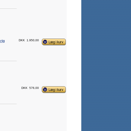
DKK
1.950,00
rig
DKK
576,00