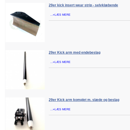
29er kick insert wear strip - selvklæbende
...»LÆS MERE
29er Kick arm med endebeslag
...»LÆS MERE
29er Kick arm komplet m. slæde og beslag
...»LÆS MERE