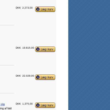
DKK
2.273,00
DKK
19.815,00
DKK
22.029,00
DKK
1.375,00
 rig
ing af fald