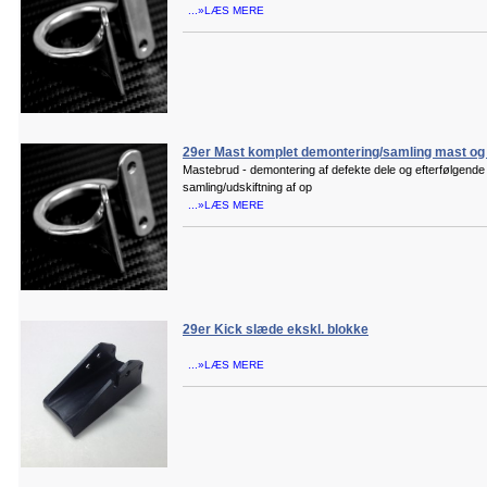
...»LÆS MERE
29er Mast komplet demontering/samling mast og 
Mastebrud - demontering af defekte dele og efterfølgende
samling/udskiftning af op
...»LÆS MERE
29er Kick slæde ekskl. blokke
...»LÆS MERE