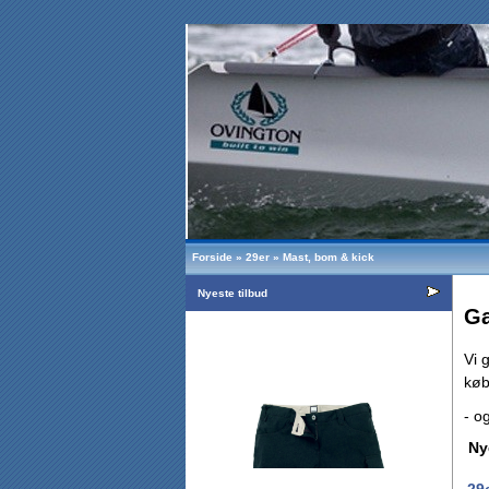
Forside
»
29er
»
Mast, bom & kick
Nyeste tilbud
Ga
Vi 
køb
-
o
g
Ny