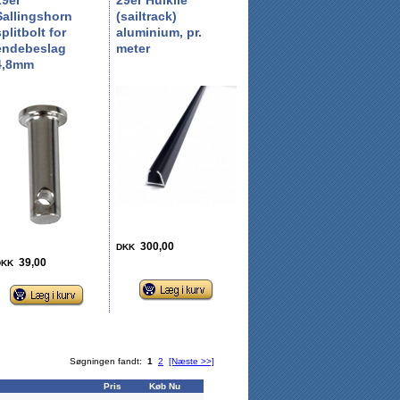
29er
29er Hulkile
Sallingshorn
(sailtrack)
splitbolt for
aluminium, pr.
endebeslag
meter
4,8mm
300,00
DKK
39,00
DKK
Søgningen fandt:
1
2
[Næste >>]
Pris
Køb Nu