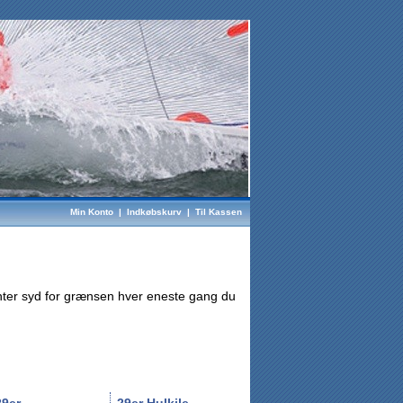
Min Konto
|
Indkøbskurv
|
Til Kassen
ter syd for grænsen hver eneste gang
du