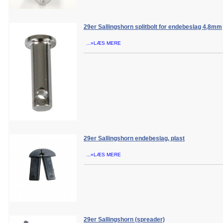
29er Sallingshorn splitbolt for endebeslag 4,8mm
...»LÆS MERE
29er Sallingshorn endebeslag, plast
...»LÆS MERE
29er Sallingshorn (spreader)