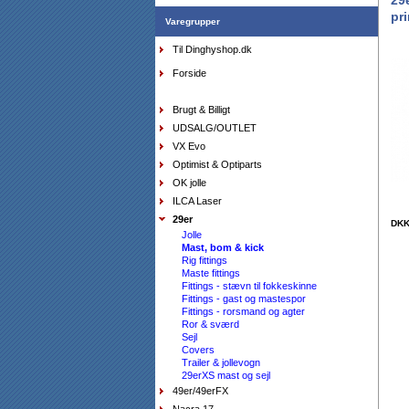
29e
pr
Varegrupper
Shorts Musto Evolution Performance, dame sort,
Til Dinghyshop.dk
16/44
DKK
795,00
Forside
477,00
DKK
Brugt & Billigt
UDSALG/OUTLET
VX Evo
Optimist & Optiparts
OK jolle
ILCA Laser
29er
DK
Jolle
Pung Musto, sort
Mast, bom & kick
DKK
150,00
Rig fittings
90,00
DKK
Maste fittings
Fittings - stævn til fokkeskinne
Fittings - gast og mastespor
Fittings - rorsmand og agter
Ror & sværd
Sejl
Covers
Trailer & jollevogn
29erXS mast og sejl
49er/49erFX