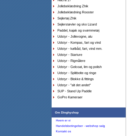
Nacra 17
Jollebeklædning Zhik
Top Musto SoftShell Aqua Top Junior medium sort
DKK
749,00
Jollebeklædning Rooster
449,40
DKK
Sejlertøj Zhik
Sejlerstøvler og sko Lizard
Paddel, kajak og svømmetøj
Udstyr - Jollevogne, alu
Sejlersko Orca Bay Creek, farve saddle
Udstyr - Kompas, fart og vind
DKK
1.298,00
649,00
DKK
Udstyr - kølbåd, fart, vind mm.
Udstyr - Starture
Udstyr - Rigmålere
Udstyr - Gelcoat, lim og polish
Udstyr - Splitbolte og ringe
Sejlersko Orca Bay Maine, farve elk
DKK
1.298,00
Udstyr - Blokke & fittings
649,00
DKK
Udstyr - "alt det andet"
SUP - Stand Up Paddle
GoPro Kameraer
Om Dinghyshop
Hvem er vi
Handelsbetingelser - webshop salg
Kontakt os