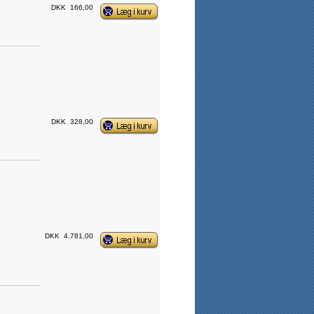
DKK
166,00
DKK
328,00
DKK
4.781,00