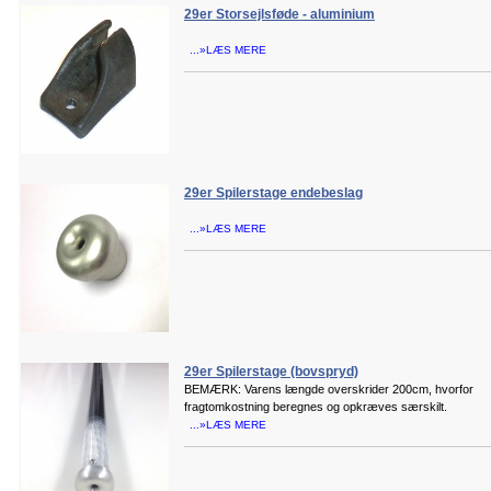
29er Storsejlsføde - aluminium
...»LÆS MERE
29er Spilerstage endebeslag
...»LÆS MERE
29er Spilerstage (bovspryd)
BEMÆRK: Varens længde overskrider 200cm, hvorfor
fragtomkostning beregnes og opkræves særskilt.
...»LÆS MERE