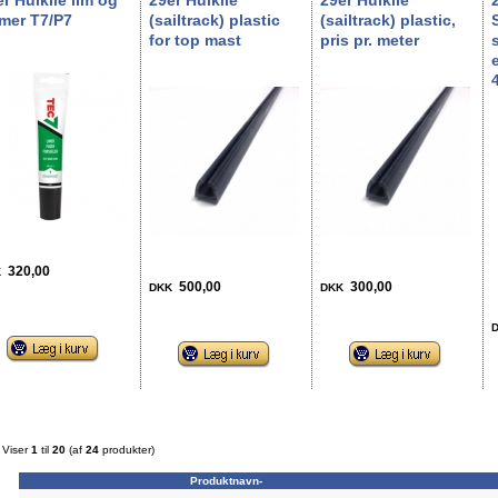
r Hulkile lim og
29er Hulkile
29er Hulkile
imer T7/P7
(sailtrack) plastic
(sailtrack) plastic,
for top mast
pris pr. meter
320,00
K
500,00
300,00
DKK
DKK
Viser
1
til
20
(af
24
produkter)
Produktnavn-