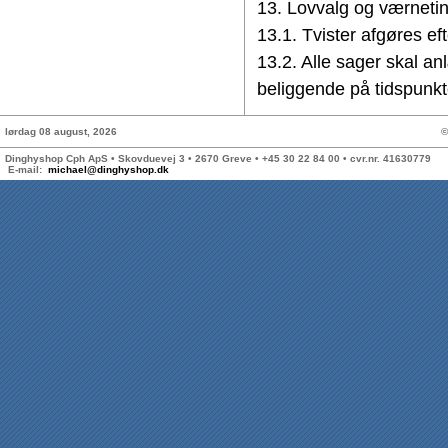
13. Lovvalg og værneti
13.1. Tvister afgøres ef
13.2. Alle sager skal a
beliggende på tidspunkt
lørdag 08 august, 2026
©
Dinghyshop Cph ApS • Skovduevej 3 • 2670 Greve • +45 30 22 84 00 • cvr.nr. 41630779
E-mail:
michael@dinghyshop.dk