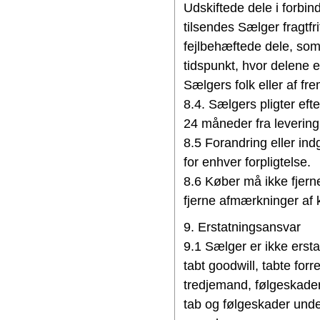
Udskiftede dele i forb
tilsendes Sælger fragtfr
fejlbehæftede dele, som 
tidspunkt, hvor delene e
Sælgers folk eller af fr
8.4. Sælgers pligter ef
24 måneder fra levering 
8.5 Forandring eller ind
for enhver forpligtelse.
8.6 Køber må ikke fjern
fjerne afmærkninger af 
9. Erstatningsansvar
9.1 Sælger er ikke erstat
tabt goodwill, tabte fo
tredjemand, følgeskader
tab og følgeskader unde