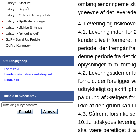
Udstyr - Starture
omfang ændringerne skøn
DKK
449,00
336,75
DKK
Udstyr - Rigmålere
ydeevne af det leverede
Udstyr - Gelcoat, lim og polish
Udstyr - Splitbolte og ringe
4. Levering og risikoov
Udstyr - Blokke & fittings
4.1. Levering inden for 2
Udstyr - "alt det andet"
kunde blive informeret h
SUP - Stand Up Paddle
GoPro Kameraer
periode, der fremgår fra
AquaFleece Classic RESTSALG - womens, str.
denne periode fra det t
junior large farve pu
DKK
575,00
Om Dinghyshop
412,80
oplysninger m.m. forelig
DKK
Hvem er vi
4.2. Leveringstiden er 
Handelsbetingelser - webshop salg
Kontakt os
forhold, der foreligger
udtrykkeligt og skriftli
Tilmeld til nyhedsbrev
på grund af Sælgers for
ikke af den grund kan u
4.3. Såfremt forsinkelse 
10.1., udskydes leverin
skal være berettiget til 