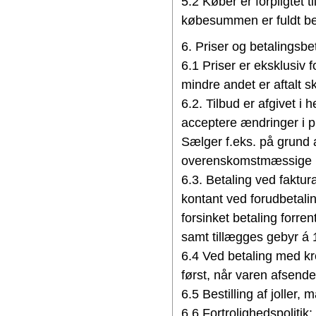
5.2 Køber er forpligtet ti
købesummen er fuldt bet
6. Priser og betalingsbe
6.1 Priser er eksklusiv 
mindre andet er aftalt skr
6.2. Tilbud er afgivet i h
acceptere ændringer i 
Sælger f.eks. på grund af
overenskomstmæssige lø
6.3. Betaling ved faktur
kontant ved forudbetalin
forsinket betaling for
samt tillægges gebyr á 1
6.4 Ved betaling med kre
først, når varen afsend
6.5 Bestilling af joller,
6.6 Fortrolighedspolitik: