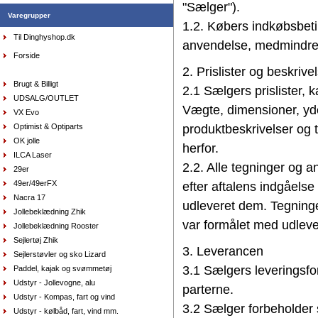
"Sælger").
Varegrupper
1.2. Købers indkøbsbetin
AquaFleece Classic RESTSALG - womens, str.
Til Dinghyshop.dk
8/xs farve lilla
anvendelse, medmindre S
DKK
575,00
412,80
Forside
DKK
2. Prislister og beskrive
Brugt & Billigt
2.1 Sælgers prislister, 
UDSALG/OUTLET
Vægte, dimensioner, ydee
VX Evo
Sejlersko Orca Bay Buffalo, farve mørkebrun
Optimist & Optiparts
produktbeskrivelser og 
DKK
1.398,00
699,00
DKK
OK jolle
herfor.
ILCA Laser
2.2. Alle tegninger og 
29er
49er/49erFX
efter aftalens indgåelse
Sejlersko Orca Bay Augusta, farve mørkebrun
Nacra 17
udleveret dem. Tegninge
DKK
1.398,00
699,00
Jollebeklædning Zhik
DKK
var formålet med udleve
Jollebeklædning Rooster
Sejlertøj Zhik
3. Leverancen
Sejlerstøvler og sko Lizard
3.1 Sælgers leveringsfor
Paddel, kajak og svømmetøj
Udstyr - Jollevogne, alu
parterne.
Udstyr - Kompas, fart og vind
3.2 Sælger forbeholder s
Udstyr - kølbåd, fart, vind mm.
Handsker Musto - Winter Performance, lange fingre