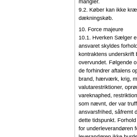
mangler.
9.2. Køber kan ikke kræ
dækningskøb.
10. Force majeure
10.1. Hverken Sælger ell
ansvaret skyldes forhold
kontraktens underskrift 
overvundet. Følgende o
de forhindrer aftalens op
brand, hærværk, krig, mo
valutarestriktioner, opr
vareknaphed, restriktio
som nævnt, der var truff
ansvarsfrihed, såfremt 
dette tidspunkt. Forhol
for underleverandøren f
leverandøren ikke burde