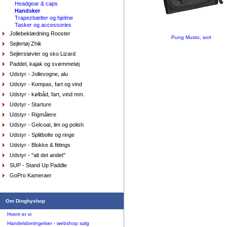
Headgear & caps
Handsker
Trapezbælter og hjelme
Tasker og accessories
Jollebeklædning Rooster
Pung Musto, sort
Sejlertøj Zhik
AquaFleece Classic RESTSALG - womens, vælg
Sejlerstøvler og sko Lizard
størrelse farve purpl
Paddel, kajak og svømmetøj
DKK
575,00
412,80
DKK
Udstyr - Jollevogne, alu
Udstyr - Kompas, fart og vind
Udstyr - kølbåd, fart, vind mm.
Udstyr - Starture
Udstyr - Rigmålere
Udstyr - Gelcoat, lim og polish
Udstyr - Splitbolte og ringe
Udstyr - Blokke & fittings
Handsker Musto - Extreme Performance, korte
fingre sort, Small
Udstyr - "alt det andet"
DKK
399,00
SUP - Stand Up Paddle
299,25
DKK
GoPro Kameraer
Om Dinghyshop
Hvem er vi
Handelsbetingelser - webshop salg