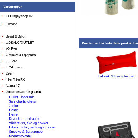
Varegrupper
Til Dinghyshop.dk
Forside
Top Musto, teknisk Rash vest, sort str. large
DKK
698,00
418,80
DKK
Brugt & Billigt
UDSALG/OUTLET
Kunder der har købt dette produkt ha
VX Evo
Optimist & Optiparts
OK jolle
ILCA Laser
29er
Luftsæk 48L m. tube, rød
49er/49erFX
Sejlersko Sebago Docksides Flesh Out
brown/cognac
Nacra 17
DKK
1.199,00
975,00
DKK
Jollebeklædning Zhik
Outlet - lagersalg
Size charts jolletøj
Junior
Dame
Herre
Sejlersko Orca Bay Maine, farve elk
Drysuits - tørdragter
DKK
1.298,00
Vådstøvler, sko og sokker
649,00
DKK
Hikers, buks, pads og stropper
Smocks & Spraytoppe
Svømmeveste