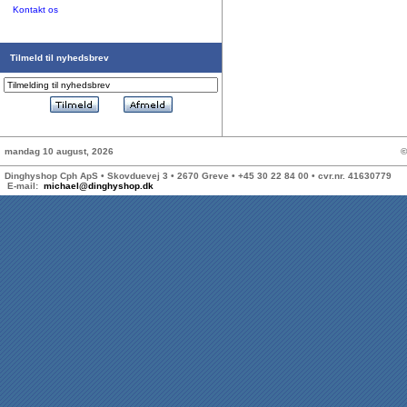
Kontakt os
Tilmeld til nyhedsbrev
mandag 10 august, 2026
©
Dinghyshop Cph ApS • Skovduevej 3 • 2670 Greve • +45 30 22 84 00 • cvr.nr. 41630779
E-mail:
michael@dinghyshop.dk