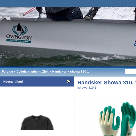
Forside
»
Jollebeklædning Zhik
»
Handsker
»
showa-310-1
Handsker Showa 310, 
Nyeste tilbud
[showa-310-1]