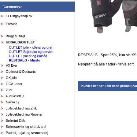
Varegrupper
Handsker Musto - Winter Performance, lange fingre
Til Dinghyshop.dk
DKK
449,00
336,75
DKK
Forside
Brugt & Billigt
UDSALG/OUTLET
OUTLET jolle - jolletøj og grej
OUTLET Sejlersko og støvler
RESTSALG - Spar 25%, kun str. XS
OUTLET yacht og kølbåd
RESTSALG - Musto
Neopren på alle flader - farve sort
VX Evo
Optimist & Optiparts
OK jolle
Tørdragt Zhik - sort
ILCA Laser
DKK
4.450,00
Kunder der har købt dette produkt ha
2.225,00
29er
DKK
49er/49erFX
Nacra 17
Jollebeklædning Zhik
Jollebeklædning Rooster
Sejlersko Orca Bay Augusta, farve mørkebrun
DKK
1.398,00
Sejlertøj Zhik
699,00
DKK
Sejlerstøvler og sko Lizard
Paddel, kajak og svømmetøj