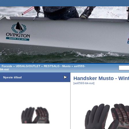
Forside
»
UDSALG/OUTLET
»
RESTSALG - Musto
»
as0593-
bk-out
Handsker Musto - Wint
Nyeste tilbud
[as0593-bk-out]