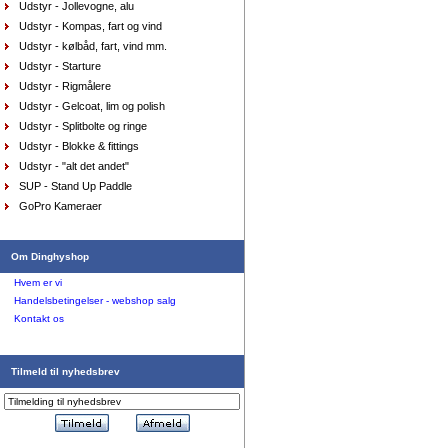
Udstyr - Jollevogne, alu
Udstyr - Kompas, fart og vind
Udstyr - kølbåd, fart, vind mm.
Udstyr - Starture
Udstyr - Rigmålere
AquaFleece Classic RESTSALG - womens, vælg
Udstyr - Gelcoat, lim og polish
størrelse farve purpl
DKK
575,00
Udstyr - Splitbolte og ringe
412,80
DKK
Udstyr - Blokke & fittings
Udstyr - "alt det andet"
SUP - Stand Up Paddle
GoPro Kameraer
Om Dinghyshop
Hvem er vi
Handelsbetingelser - webshop salg
Våddragt Musto Hikers m. pads, medium
Kontakt os
DKK
1.899,00
1.139,40
DKK
Tilmeld til nyhedsbrev