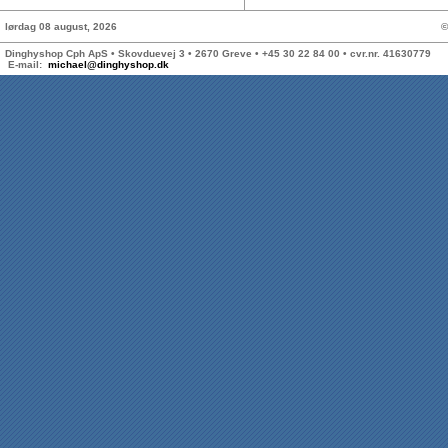
lørdag 08 august, 2026
©
Dinghyshop Cph ApS • Skovduevej 3 • 2670 Greve • +45 30 22 84 00 • cvr.nr. 41630779
E-mail:
michael@dinghyshop.dk