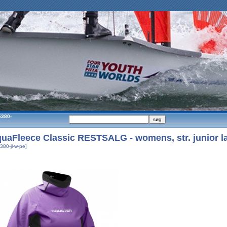
5380-
uaFleece Classic RESTSALG - womens, str. junior la
380-jl-w-pe]