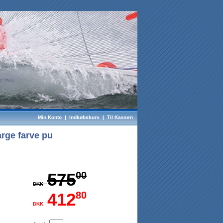
Min Konto
|
Indkøbskurv
|
Til Kassen
rge farve pu
575
00
DKK
412
80
DKK