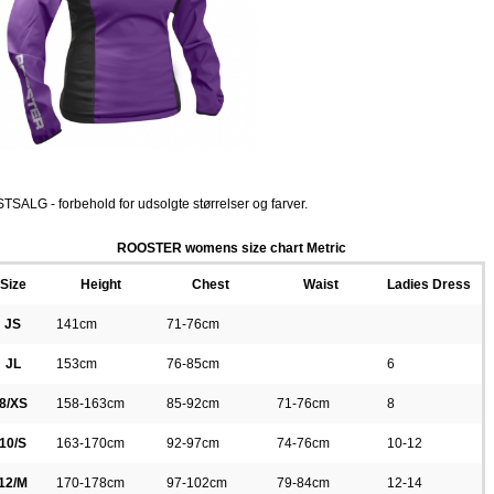
TSALG - forbehold for udsolgte størrelser og farver.
ROOSTER womens size chart Metric
Size
Height
Chest
Waist
Ladies Dress
JS
141cm
71-76cm
JL
153cm
76-85cm
6
8/XS
158-163cm
85-92cm
71-76cm
8
10/S
163-170cm
92-97cm
74-76cm
10-12
12/M
170-178cm
97-102cm
79-84cm
12-14