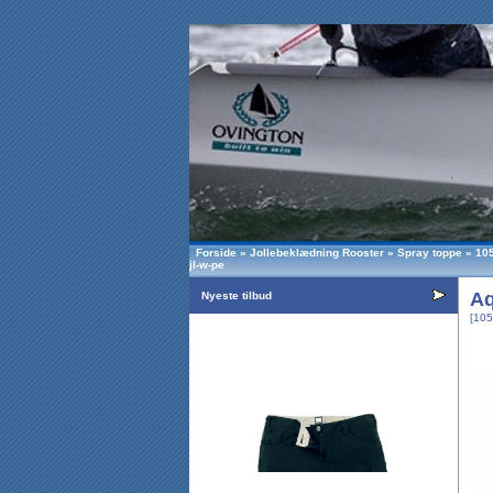
Forside
»
Jollebeklædning Rooster
»
Spray toppe
»
10
jl-w-pe
Aq
Nyeste tilbud
[105