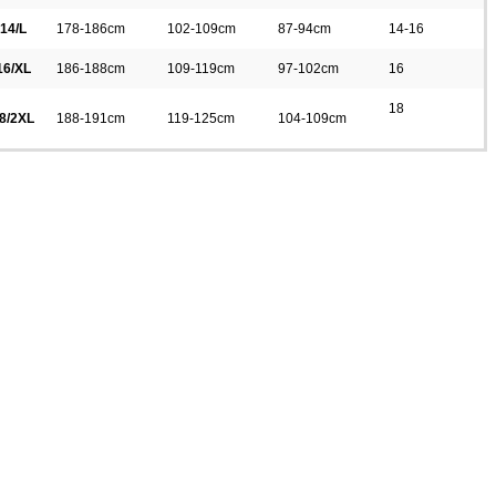
14/L
178-186cm
102-109cm
87-94cm
14-16
16/XL
186-188cm
109-119cm
97-102cm
16
18
8/2XL
188-191cm
119-125cm
104-109cm