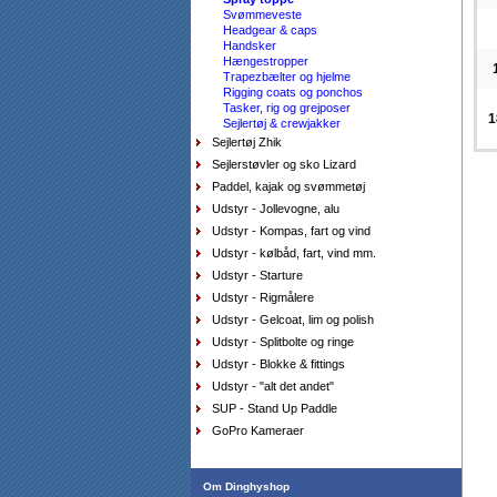
Svømmeveste
Headgear & caps
Handsker
Hængestropper
Trapezbælter og hjelme
Rigging coats og ponchos
Sejlersko Sebago Docksides Flesh Out
Tasker, rig og grejposer
beige/camel
1
DKK
1.199,00
Sejlertøj & crewjakker
975,00
DKK
Sejlertøj Zhik
Sejlerstøvler og sko Lizard
Paddel, kajak og svømmetøj
Udstyr - Jollevogne, alu
Udstyr - Kompas, fart og vind
Udstyr - kølbåd, fart, vind mm.
Udstyr - Starture
Udstyr - Rigmålere
Udstyr - Gelcoat, lim og polish
Pung Musto, sort
Udstyr - Splitbolte og ringe
DKK
150,00
90,00
Udstyr - Blokke & fittings
DKK
Udstyr - "alt det andet"
SUP - Stand Up Paddle
GoPro Kameraer
Om Dinghyshop