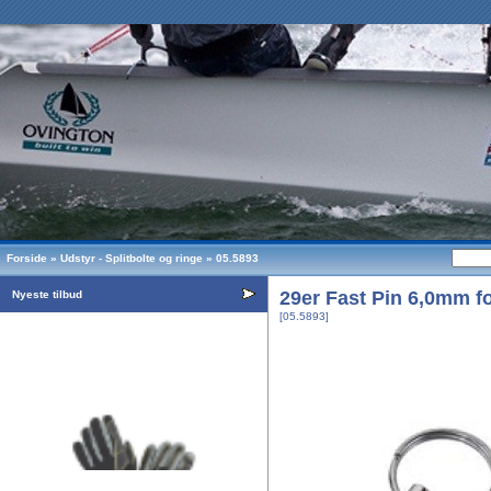
Forside
»
Udstyr - Splitbolte og ringe
»
05.5893
29er Fast Pin 6,0mm fo
Nyeste tilbud
[05.5893]