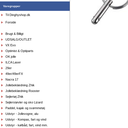
Varegrupper
Til Dinghyshop.dk
Handsker Musto - Winter Performance, lange fingre
DKK
449,00
Forside
336,75
DKK
Brugt & Billigt
UDSALG/OUTLET
VX Evo
Optimist & Optiparts
OK jolle
ILCA Laser
AquaFleece Classic RESTSALG - womens, str.
29er
8/xs farve lilla
DKK
575,00
49er/49erFX
412,80
DKK
Nacra 17
Jollebeklædning Zhik
Jollebeklædning Rooster
Sejlertøj Zhik
Sejlersko Orca Bay Creek, farve saddle
Sejlerstøvler og sko Lizard
DKK
1.298,00
649,00
DKK
Paddel, kajak og svømmetøj
Udstyr - Jollevogne, alu
Udstyr - Kompas, fart og vind
Udstyr - kølbåd, fart, vind mm.