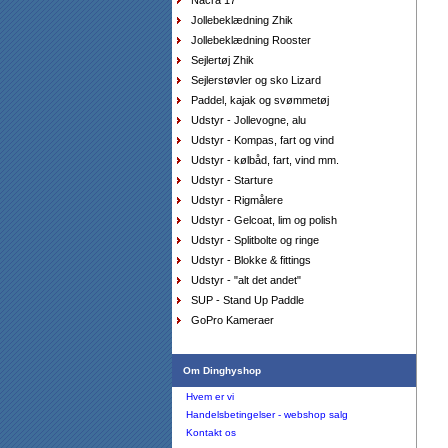
Nacra 17
AquaFleece Classic RESTSALG - womens, str.
Jollebeklædning Zhik
8/xs farve lilla
DKK
575,00
Jollebeklædning Rooster
412,80
DKK
Sejlertøj Zhik
Sejlerstøvler og sko Lizard
Paddel, kajak og svømmetøj
Udstyr - Jollevogne, alu
Udstyr - Kompas, fart og vind
Udstyr - kølbåd, fart, vind mm.
Udstyr - Starture
Handsker Musto - Winter Performance, lange fingre
Udstyr - Rigmålere
DKK
449,00
336,75
Udstyr - Gelcoat, lim og polish
DKK
Udstyr - Splitbolte og ringe
Udstyr - Blokke & fittings
Udstyr - "alt det andet"
SUP - Stand Up Paddle
Sejlersko Orca Bay Creek, farve saddle
DKK
1.298,00
GoPro Kameraer
649,00
DKK
Om Dinghyshop
Hvem er vi
Handelsbetingelser - webshop salg
Kontakt os