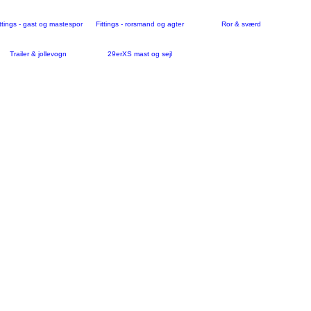
ttings - gast og mastespor
Fittings - rorsmand og agter
Ror & sværd
Trailer & jollevogn
29erXS mast og sejl