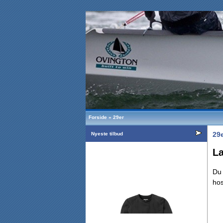
Forside
»
29er
29e
Nyeste tilbud
La
Du
hos