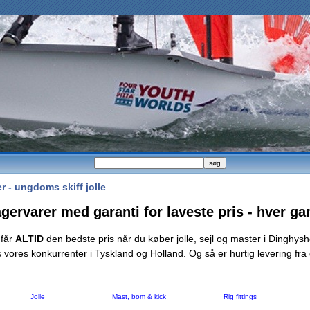
r - ungdoms skiff jolle
gervarer med garanti for laveste pris - hver gan
 får
ALTID
den bedste pris når du køber jolle, sejl og master i Dinghys
 vores konkurrenter i Tyskland og Holland.
Og så er hurtig levering fra
Jolle
Mast, bom & kick
Rig fittings