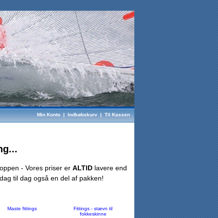
Min Konto
|
Indkøbskurv
|
Til Kassen
g...
hoppen - Vores priser er
ALTID
lavere end
 dag til dag også en del af pakken!
Maste fittings
Fittings - stævn til
fokkeskinne