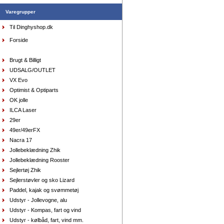
Varegrupper
Til Dinghyshop.dk
Forside
Top Musto, teknisk Rash vest, sort str. large
DKK
698,00
418,80
DKK
Brugt & Billigt
UDSALG/OUTLET
VX Evo
Optimist & Optiparts
OK jolle
ILCA Laser
29er
49er/49erFX
Shorts Musto Evolution Performance, dame sort,
16/44
Nacra 17
DKK
795,00
477,00
Jollebeklædning Zhik
DKK
Jollebeklædning Rooster
Sejlertøj Zhik
Sejlerstøvler og sko Lizard
Paddel, kajak og svømmetøj
Udstyr - Jollevogne, alu
Udstyr - Kompas, fart og vind
Udstyr - kølbåd, fart, vind mm.