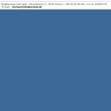
Dinghyshop Cph ApS • Skovduevej 3 • 2670 Greve • +45 30 22 84 00 • cvr.nr. 41630779
E-mail:
michael@dinghyshop.dk