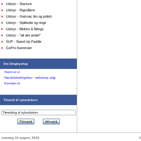
Sejlersko Sebago Docksides Flesh Out
Udstyr - Starture
brown/cognac
DKK
1.199,00
Udstyr - Rigmålere
975,00
DKK
Udstyr - Gelcoat, lim og polish
Udstyr - Splitbolte og ringe
Udstyr - Blokke & fittings
Udstyr - "alt det andet"
Sejlersko Orca Bay Augusta, farve mørkebrun
SUP - Stand Up Paddle
DKK
1.398,00
699,00
DKK
GoPro Kameraer
Om Dinghyshop
Hvem er vi
Handelsbetingelser - webshop salg
Kontakt os
Handsker Musto - Winter Performance, lange fingre
DKK
449,00
Tilmeld til nyhedsbrev
336,75
DKK
mandag 10 august, 2026
©