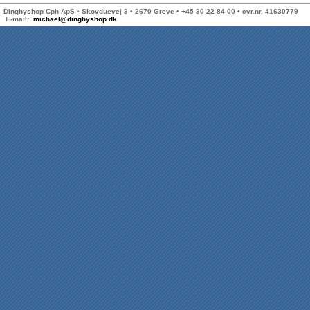
Dinghyshop Cph ApS • Skovduevej 3 • 2670 Greve • +45 30 22 84 00 • cvr.nr. 41630779
E-mail:
michael@dinghyshop.dk