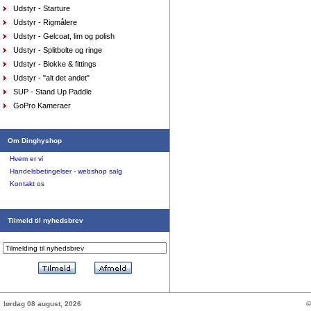
Udstyr - Starture
Udstyr - Rigmålere
Udstyr - Gelcoat, lim og polish
Udstyr - Splitbolte og ringe
Udstyr - Blokke & fittings
Udstyr - "alt det andet"
SUP - Stand Up Paddle
Shorts Musto Evolution Performance, dame sort,
GoPro Kameraer
16/44
DKK
795,00
477,00
DKK
Om Dinghyshop
Hvem er vi
Handelsbetingelser - webshop salg
Kontakt os
Tilmeld til nyhedsbrev
lørdag 08 august, 2026
©