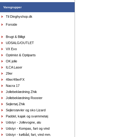
Varegrupper
Til Dinghyshop.dk
Forside
Top Musto SoftShell Aqua Top Junior medium sort
DKK
749,00
449,40
DKK
Brugt & Billigt
UDSALG/OUTLET
VX Evo
Optimist & Optiparts
Sejlersko Orca Bay Augusta, farve mørkebrun
OK jolle
DKK
1.398,00
699,00
ILCA Laser
DKK
29er
49er/49erFX
Nacra 17
Jollebeklædning Zhik
Sejlersko Orca Bay Creek, farve saddle
DKK
1.298,00
Jollebeklædning Rooster
649,00
DKK
Sejlertøj Zhik
Sejlerstøvler og sko Lizard
Paddel, kajak og svømmetøj
Udstyr - Jollevogne, alu
Udstyr - Kompas, fart og vind
Sejlersko Orca Bay Buffalo, farve mørkebrun
DKK
1.398,00
Udstyr - kølbåd, fart, vind mm.
699,00
DKK